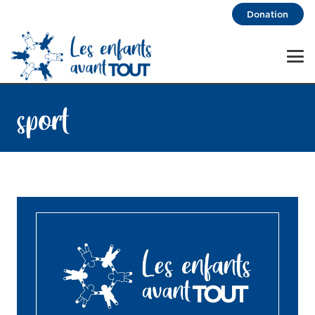
Donation
sport