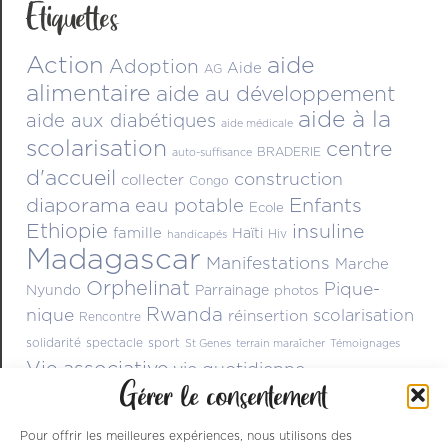
Étiquettes
Action
aide
Adoption
Aide
AG
alimentaire
aide au développement
aide à la
aide aux diabétiques
aide médicale
scolarisation
centre
BRADERIE
auto-suffisance
d'accueil
construction
collecter
Congo
diaporama
Enfants
eau potable
Ecole
Ethiopie
insuline
famille
Haïti
Hiv
handicapés
Madagascar
Manifestations
Marche
Orphelinat
Pique-
Nyundo
Parrainage
photos
Rwanda
nique
scolarisation
réinsertion
Rencontre
solidarité
spectacle
sport
St Genes
terrain maraîcher
Témoignages
Vie associative
vie quotidienne
Gérer le consentement
Pour offrir les meilleures expériences, nous utilisons des