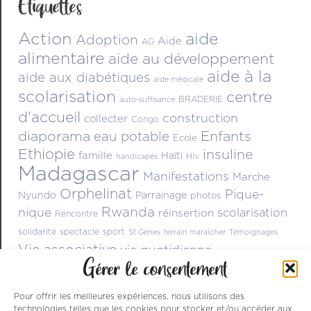
Étiquettes
Action
aide
Adoption
Aide
AG
alimentaire
aide au développement
aide à la
aide aux diabétiques
aide médicale
scolarisation
centre
BRADERIE
auto-suffisance
d'accueil
construction
collecter
Congo
diaporama
Enfants
eau potable
Ecole
Ethiopie
insuline
famille
Haïti
Hiv
handicapés
Madagascar
Manifestations
Marche
Orphelinat
Pique-
Nyundo
Parrainage
photos
Rwanda
nique
scolarisation
réinsertion
Rencontre
solidarité
spectacle
sport
St Genes
terrain maraîcher
Témoignages
Vie associative
vie quotidienne
Gérer le consentement
Pour offrir les meilleures expériences, nous utilisons des
technologies telles que les cookies pour stocker et/ou accéder aux