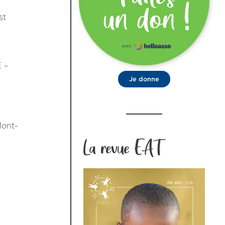
st
 –
Je donne
Mont-
La revue EAT