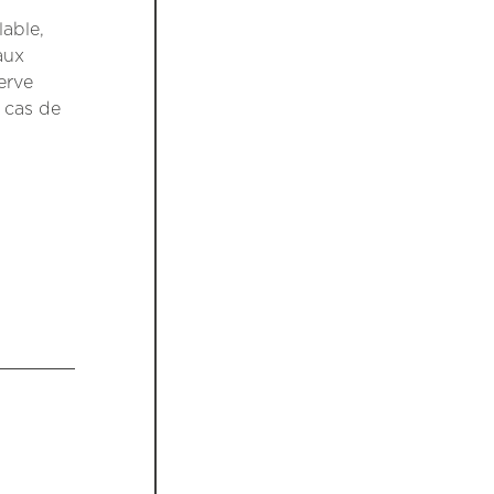
lable,
aux
erve
n cas de