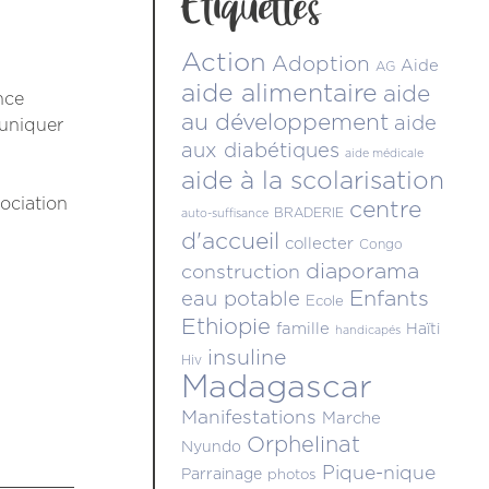
Étiquettes
Action
Adoption
Aide
AG
aide alimentaire
aide
nce
au développement
aide
muniquer
aux diabétiques
aide médicale
aide à la scolarisation
sociation
centre
BRADERIE
auto-suffisance
d'accueil
collecter
Congo
diaporama
construction
Enfants
eau potable
Ecole
Ethiopie
famille
Haïti
handicapés
insuline
Hiv
Madagascar
Manifestations
Marche
Orphelinat
Nyundo
Pique-nique
Parrainage
photos