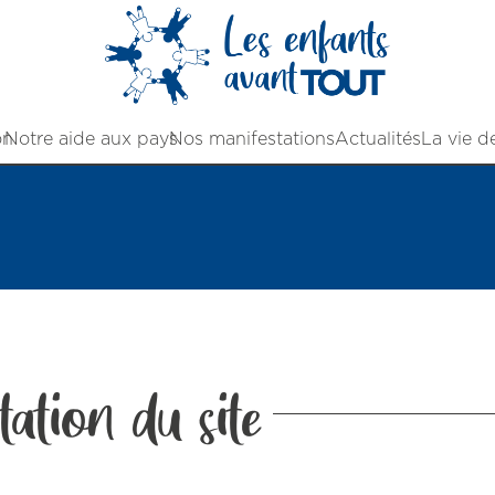
on
Notre aide aux pays
Nos manifestations
Actualités
La vie d
ation du site