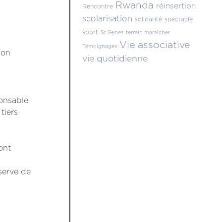
Rwanda
réinsertion
Rencontre
scolarisation
solidarité
spectacle
sport
St Genes
terrain maraîcher
Vie associative
Témoignages
ion
vie quotidienne
ponsable
tiers
ont
serve de