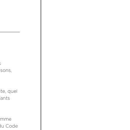
s
 sons,
te, quel
fants
comme
 du Code