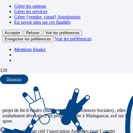
Gérer les options
Gérer les services
Gérer {vendor_count} fournisseurs
En savoir plus sur ces finalités
Accepter
Refuser
Voir les préférences
Voir les préférences
Enregistrer les préférences
Mentions légales
Amahoro à Madagascar
Donation
En octobre 2012, 2 étudiantes à la faculté de sport de Rennes ont
pris contact avec Les Enfants Avant Tout: dans le cadre de leur
projet de fin d’études (master en Sport et Sciences Sociales) , elles
souhaitaient développer un projet solidaire à Madagascar, axé sur le
sport.
Pour cela elles ont créé l’association Amahoro (voir l’ onglet