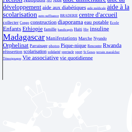
Aide
AG
aide à la
développement
aide aux diabétiques
aide médicale
scolarisation
centre d'accueil
BRADERIE
auto-suffisance
diaporama
construction
eau potable
collecter
Ecole
Congo
Enfants
Ethiopie
insuline
famille
Haïti
Hiv
handicapés
Madagascar
Manifestations
Marche
Nyundo
Orphelinat
Rwanda
Pique-nique
Parrainage
photos
Rencontre
scolarisation
réinsertion
solidarité
spectacle
sport
St Genes
terrain maraîcher
Vie associative
vie quotidienne
Témoignages