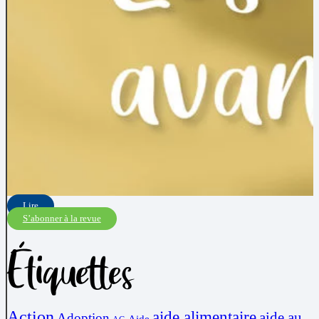
Lire
S’abonner à la revue
Étiquettes
Action
aide alimentaire
aide au
Adoption