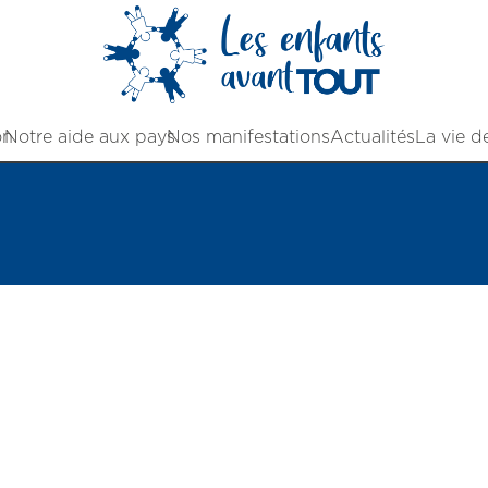
on
Notre aide aux pays
Nos manifestations
Actualités
La vie d