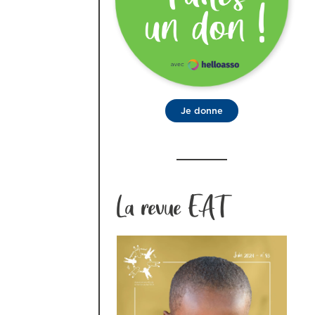
Je donne
La revue EAT