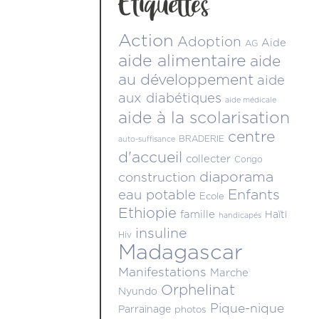
Étiquettes
Action
Adoption
Aide
AG
aide alimentaire
aide
au développement
aide
aux diabétiques
aide médicale
aide à la scolarisation
centre
BRADERIE
auto-suffisance
d'accueil
collecter
Congo
diaporama
construction
Enfants
eau potable
Ecole
Ethiopie
famille
Haïti
handicapés
insuline
Hiv
Madagascar
Manifestations
Marche
Orphelinat
Nyundo
Pique-nique
Parrainage
photos