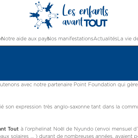
on
Notre aide aux pays
Nos manifestations
Actualités
La vie d
utenons avec notre partenaire Point Foundation qui gère 
ifié son expression très anglo-saxonne tant dans la comm
ant Tout
à l’orphelinat Noël de Nyundo (envoi mensuel d
neaux solaires … ) durant de nombreuses années, avaient p