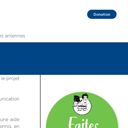
Donation
es antennes
le projet
unication
’une aide
ermis, en