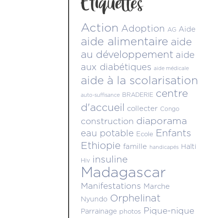
Étiquettes
Action
Adoption
Aide
AG
aide alimentaire
aide
au développement
aide
aux diabétiques
aide médicale
aide à la scolarisation
centre
BRADERIE
auto-suffisance
d'accueil
collecter
Congo
diaporama
construction
Enfants
eau potable
Ecole
Ethiopie
famille
Haïti
handicapés
insuline
Hiv
Madagascar
Manifestations
Marche
Orphelinat
Nyundo
Pique-nique
Parrainage
photos