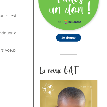
unes est
ntinuer à
Je donne
urs voeux
La revue EAT