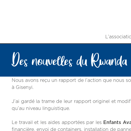
L’associati
Des nouvelles du Rwanda
Nous avons reçu un rapport de l’action que nous so
à Gisenyi.
J’ai gardé la trame de leur rapport originel et mod
qu’au niveau linguistique.
Le travail et les aides apportées par les
Enfants Av
financière, envoi de containers, installation de pan