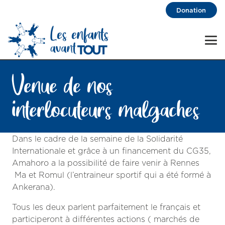
Donation
Venue de nos
interlocuteurs malgaches
Dans le cadre de la semaine de la Solidarité
Internationale et grâce à un financement du CG35,
Amahoro a la possibilité de faire venir à Rennes
Ma et Romul (l’entraineur sportif qui a été formé à
Ankerana).
Tous les deux parlent parfaitement le français et
participeront à différentes actions ( marchés de