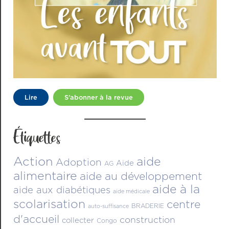
Lire
S’abonner à la revue
Étiquettes
Action
aide
Adoption
Aide
AG
alimentaire
aide au développement
aide à la
aide aux diabétiques
aide médicale
scolarisation
centre
BRADERIE
auto-suffisance
d'accueil
construction
collecter
Congo