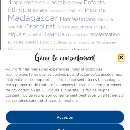
diaporama
Enfants
eau potable
Ecole
Ethiopie
insuline
famille
Haïti
Hiv
handicapés
Madagascar
Manifestations
Marche
Orphelinat
Pique-
Nyundo
Parrainage
photos
Rwanda
nique
scolarisation
réinsertion
Rencontre
solidarité
spectacle
sport
St Genes
terrain maraîcher
Témoignages
Vie associative
vie quotidienne
Gérer le consentement
Pour offrir les meilleures expériences, nous utilisons des
technologies telles que les cookies pour stocker et/ou accéder aux
informations des appareils. Le fait de consentir à ces technologies
nous permettra de traiter des données telles que le comportement
de navigation ou les ID uniques sur ce site. Le fait de ne pas
consentir ou de retirer son consentement peut avoir un effet négatif
sur certaines caractéristiques et fonctions.
Nos ressources sont issues de dons , de
Accepter
parrainages et du dynamisme des nombreux
bénévoles qui s’activent à améliorer le