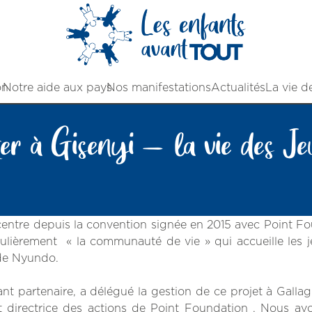
on
Notre aide aux pays
Nos manifestations
Actualités
La vie d
à Gisenyi – la vie des Jeune
centre depuis la convention signée en 2015 avec Point F
lièrement « la communauté de vie » qui accueille les 
 de Nyundo.
t partenaire, a délégué la gestion de ce projet à Gallag
t directrice des actions de Point Foundation . Nous a