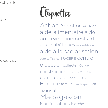
ctiver le
Étiquettes
voir
Action
Adoption
Aide
AG
aide alimentaire
aide
au développement
aide
aux diabétiques
aide médicale
aide à la scolarisation
centre
BRADERIE
auto-suffisance
ormations
d'accueil
collecter
Congo
diaporama
construction
Enfants
eau potable
Ecole
Ethiopie
famille
Haïti
handicapés
insuline
Hiv
Madagascar
Manifestations
Marche