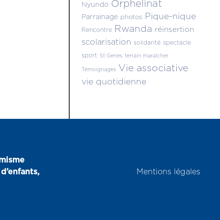
Orphelinat
Nyundo
Pique-nique
Parrainage
photos
Rwanda
réinsertion
Rencontre
scolarisation
solidarité
spectacle
sport
St Genes
terrain maraîcher
Vie associative
Témoignages
vie quotidienne
amisme
d’enfants,
Mentions légales