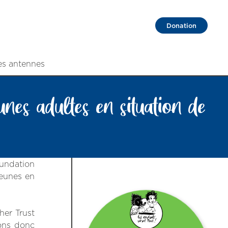
Donation
es antennes
s adultes en situation de
oundation
jeunes en
her Trust
vons donc