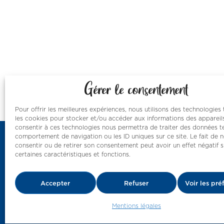
Gérer le consentement
Pour offrir les meilleures expériences, nous utilisons des technologies 
les cookies pour stocker et/ou accéder aux informations des appareils
consentir à ces technologies nous permettra de traiter des données te
comportement de navigation ou les ID uniques sur ce site. Le fait de 
consentir ou de retirer son consentement peut avoir un effet négatif s
certaines caractéristiques et fonctions.
Nos resso
des nombr
Accepter
Refuser
Voir les pré
par le ba
Mentions légales