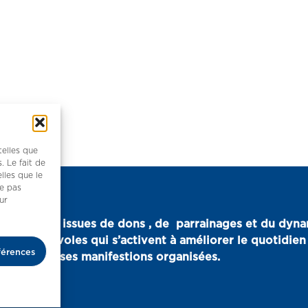
telles que
. Le fait de
lles que le
ne pas
ur
urces sont issues de dons , de parrainages et du dyn
eux bénévoles qui s’activent à améliorer le quotidien 
férences
is des diverses manifestions organisées.