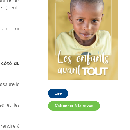
uniforme.
es (peut-
dent leur
 côté du
assure la
Lire
es et les
S’abonner à la revue
rendre à