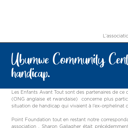
L’associati
Ubumwe Community Center 
handicap.
Les Enfants Avant Tout sont des partenaires de ce 
(ONG anglaise et rwandaise) concerne plus particu
situation de handicap qui vivaient à l’ex-orphelinat
Point Foundation tout en restant notre correspondan
association , Sharon Gallagher était précédemmen