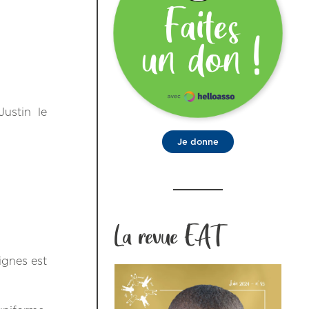
ustin le
Je donne
La revue EAT
ignes est