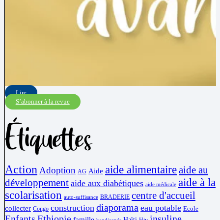
Lire
S’abonner à la revue
Étiquettes
Action
aide alimentaire
aide au
Adoption
Aide
AG
aide à la
développement
aide aux diabétiques
aide médicale
scolarisation
centre d'accueil
BRADERIE
auto-suffisance
diaporama
construction
eau potable
collecter
Ecole
Congo
Enfants
Ethiopie
insuline
famille
Haïti