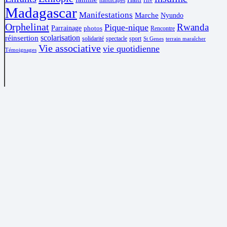
Hiv
handicapés
Madagascar
Manifestations
Marche
Nyundo
Orphelinat
Rwanda
Pique-nique
Parrainage
photos
Rencontre
scolarisation
réinsertion
solidarité
spectacle
sport
St Genes
terrain maraîcher
Vie associative
vie quotidienne
Témoignages