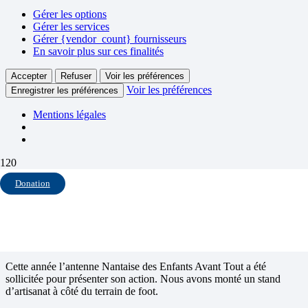
Gérer les options
Gérer les services
Gérer {vendor_count} fournisseurs
En savoir plus sur ces finalités
Accepter
Refuser
Voir les préférences
Voir les préférences
Enregistrer les préférences
Mentions légales
Donation
Tournoi Foot Solidarité
Le 20 juillet 2013 avait lieu à Fay de Bretagne (44) le tournoi Foot
solidarité.
Cette année l’antenne Nantaise des Enfants Avant Tout a été
sollicitée pour présenter son action. Nous avons monté un stand
d’artisanat à côté du terrain de foot.