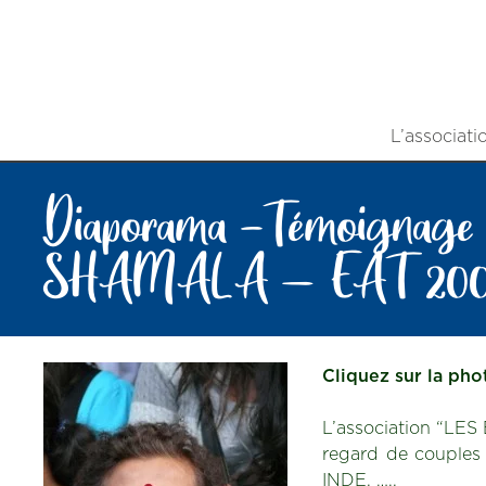
L’associati
Diaporama -Témoignage
SHAMALA – EAT 200
Cliquez sur la ph
L’association “LE
regard de couples 
INDE. …..