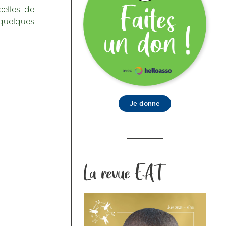
elles de
 quelques
Je donne
La revue EAT