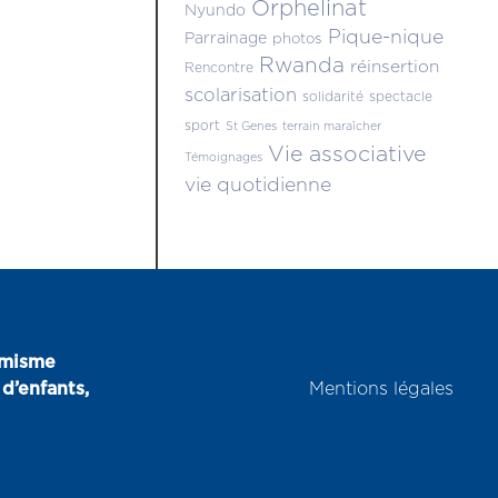
Orphelinat
Nyundo
Pique-nique
Parrainage
photos
Rwanda
réinsertion
Rencontre
scolarisation
solidarité
spectacle
sport
St Genes
terrain maraîcher
Vie associative
Témoignages
vie quotidienne
amisme
d’enfants,
Mentions légales