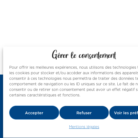
Gérer le consentement
Pour offrir les meilleures expériences, nous utilisons des technologies 
les cookies pour stocker et/ou accéder aux informations des appareils
consentir à ces technologies nous permettra de traiter des données te
comportement de navigation ou les ID uniques sur ce site. Le fait de 
consentir ou de retirer son consentement peut avoir un effet négatif s
certaines caractéristiques et fonctions.
Nos resso
des nombr
Accepter
Refuser
Voir les pré
par le ba
Mentions légales