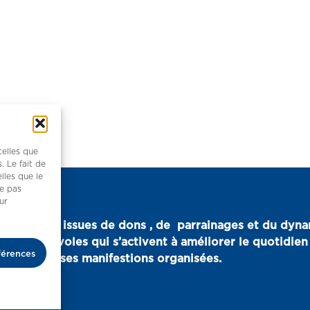
telles que
. Le fait de
lles que le
ne pas
ur
urces sont issues de dons , de parrainages et du dyn
eux bénévoles qui s’activent à améliorer le quotidien 
férences
is des diverses manifestions organisées.