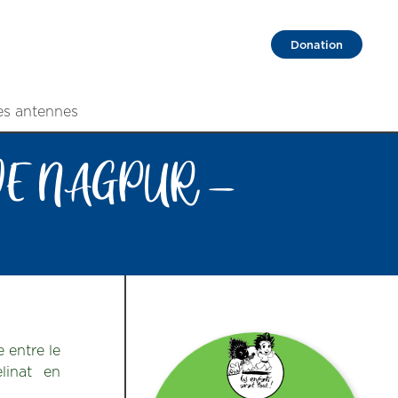
Donation
es antennes
– INDE NAGPUR –
 entre le
elinat en