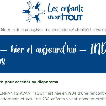
on
Notre aide aux pays
Nos manifestations
Actualités
La vie d
 – hier et aujourd’hui 
8
oto pour accéder au diaporama
S ENFANTS AVANT TOUT” est née en 1984 d’une rencontre
adoptants et celui de 250 enfants vivant dans un orph