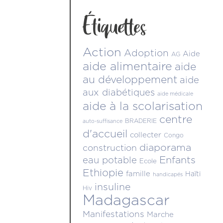
Étiquettes
Action
Adoption
Aide
AG
aide alimentaire
aide
au développement
aide
aux diabétiques
aide médicale
aide à la scolarisation
centre
BRADERIE
auto-suffisance
d'accueil
collecter
Congo
diaporama
construction
Enfants
eau potable
Ecole
Ethiopie
famille
Haïti
handicapés
insuline
Hiv
Madagascar
Manifestations
Marche