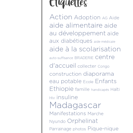
Étiquettes
Action
Adoption
Aide
AG
aide alimentaire
aide
au développement
aide
aux diabétiques
aide médicale
aide à la scolarisation
centre
BRADERIE
auto-suffisance
d'accueil
collecter
Congo
diaporama
construction
Enfants
eau potable
Ecole
Ethiopie
famille
Haïti
handicapés
insuline
Hiv
Madagascar
Manifestations
Marche
Orphelinat
Nyundo
Pique-nique
Parrainage
photos