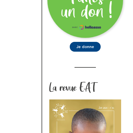
Je donne
La revue EAT