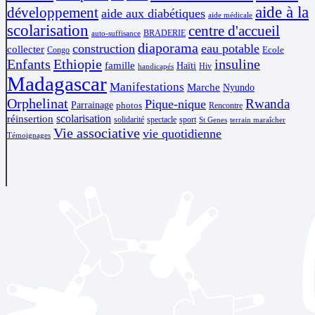
aide à la
développement
aide aux diabétiques
aide médicale
scolarisation
centre d'accueil
BRADERIE
auto-suffisance
diaporama
construction
eau potable
collecter
Ecole
Congo
Enfants
Ethiopie
insuline
famille
Haïti
Hiv
handicapés
Madagascar
Manifestations
Marche
Nyundo
Orphelinat
Rwanda
Pique-nique
Parrainage
photos
Rencontre
scolarisation
réinsertion
solidarité
spectacle
sport
St Genes
terrain maraîcher
Vie associative
vie quotidienne
Témoignages