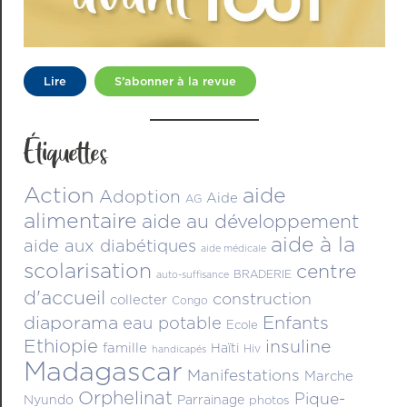
Lire
S’abonner à la revue
Étiquettes
Action
aide
Adoption
Aide
AG
alimentaire
aide au développement
aide à la
aide aux diabétiques
aide médicale
scolarisation
centre
BRADERIE
auto-suffisance
d'accueil
construction
collecter
Congo
diaporama
Enfants
eau potable
Ecole
Ethiopie
insuline
famille
Haïti
Hiv
handicapés
Madagascar
Manifestations
Marche
Orphelinat
Pique-
Nyundo
Parrainage
photos