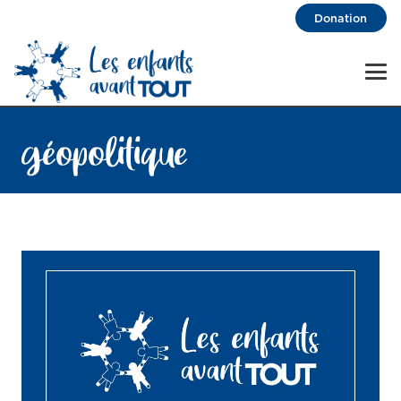
Donation
géopolitique