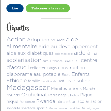
Lire
S’abonner à la revue
Étiquettes
Action
aide
Adoption
Aide
AG
alimentaire
aide au développement
aide à la
aide aux diabétiques
aide médicale
scolarisation
centre
BRADERIE
auto-suffisance
d'accueil
construction
collecter
Congo
diaporama
Enfants
eau potable
Ecole
Ethiopie
insuline
famille
Haïti
Hiv
handicapés
Madagascar
Manifestations
Marche
Orphelinat
Pique-
Nyundo
Parrainage
photos
Rwanda
nique
scolarisation
réinsertion
Rencontre
solidarité
spectacle
sport
St Genes
terrain maraîcher
Témoignages