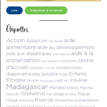
Lire
S’abonner à la revue
Étiquettes
Action
aide
Adoption
Aide
AG
alimentaire
aide au développement
aide à la
aide aux diabétiques
aide médicale
scolarisation
centre
BRADERIE
auto-suffisance
d'accueil
construction
collecter
Congo
diaporama
Enfants
eau potable
Ecole
Ethiopie
insuline
famille
Haïti
Hiv
handicapés
Madagascar
Manifestations
Marche
Orphelinat
Pique-
Nyundo
Parrainage
photos
Rwanda
nique
scolarisation
réinsertion
Rencontre
solidarité
spectacle
sport
St Genes
terrain maraîcher
Témoignages