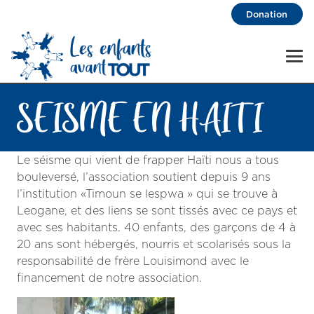
Donation
SEISME EN HAITI
Le séisme qui vient de frapper Haïti nous a tous
bouleversé, l’association soutient depuis 9 ans
l’institution «Timoun se lespwa » qui se trouve à
Leogane, et des liens se sont tissés avec ce pays et
avec ses habitants. 40 enfants, des garçons de 4 à
20 ans sont hébergés, nourris et scolarisés sous la
responsabilité de frère Louisimond avec le
financement de notre association.