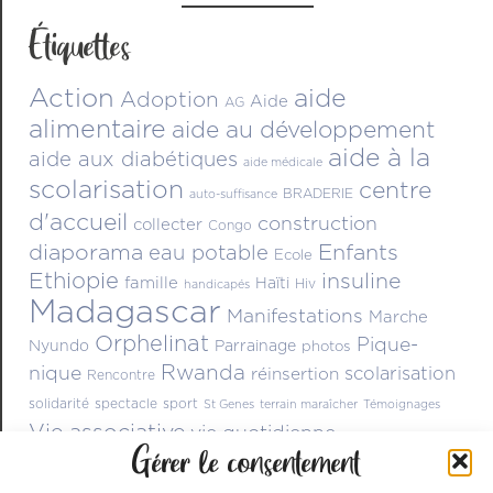
Étiquettes
Action
aide
Adoption
Aide
AG
alimentaire
aide au développement
aide à la
aide aux diabétiques
aide médicale
scolarisation
centre
BRADERIE
auto-suffisance
d'accueil
construction
collecter
Congo
diaporama
Enfants
eau potable
Ecole
Ethiopie
insuline
famille
Haïti
Hiv
handicapés
Madagascar
Manifestations
Marche
Orphelinat
Pique-
Nyundo
Parrainage
photos
Rwanda
nique
scolarisation
réinsertion
Rencontre
solidarité
spectacle
sport
St Genes
terrain maraîcher
Témoignages
Vie associative
vie quotidienne
Gérer le consentement