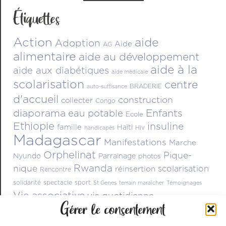
Étiquettes
Action
aide
Adoption
Aide
AG
alimentaire
aide au développement
aide à la
aide aux diabétiques
aide médicale
scolarisation
centre
BRADERIE
auto-suffisance
d'accueil
construction
collecter
Congo
diaporama
Enfants
eau potable
Ecole
Ethiopie
insuline
famille
Haïti
Hiv
handicapés
Madagascar
Manifestations
Marche
Orphelinat
Pique-
Nyundo
Parrainage
photos
Rwanda
nique
scolarisation
réinsertion
Rencontre
solidarité
spectacle
sport
St Genes
terrain maraîcher
Témoignages
Vie associative
vie quotidienne
Gérer le consentement