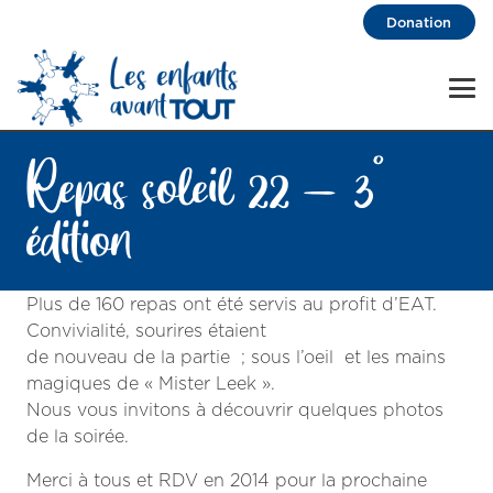
Donation
Repas soleil 22 – 3°
édition
Plus de 160 repas ont été servis au profit d’EAT.
Convivialité, sourires étaient
de nouveau de la partie ; sous l’oeil et les mains
magiques de « Mister Leek ».
Nous vous invitons à découvrir quelques photos
de la soirée.
Merci à tous et RDV en 2014 pour la prochaine