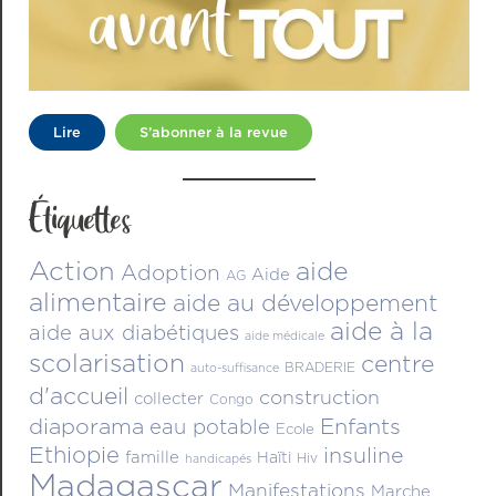
Lire
S’abonner à la revue
Étiquettes
Action
aide
Adoption
Aide
AG
alimentaire
aide au développement
aide à la
aide aux diabétiques
aide médicale
scolarisation
centre
BRADERIE
auto-suffisance
d'accueil
construction
collecter
Congo
diaporama
Enfants
eau potable
Ecole
Ethiopie
insuline
famille
Haïti
Hiv
handicapés
Madagascar
Manifestations
Marche