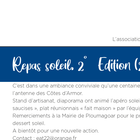
L’associati
Repas soleil, 2° Edition (
C’est dans une ambiance conviviale qu’une centaine 
l’antenne des Côtes d’Armor.
Stand d’artisanat, diaporama ont animé l’apéro solei
saucises », plat réunionnais « fait maison » par l’équ
Remerciements à la Mairie de Ploumagoar pour le prê
dessert soleil.
A bientôt pour une nouvelle action.
Contact : eat22@orange.fr