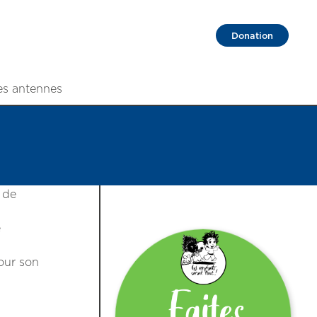
Donation
es antennes
 de
e
pour son