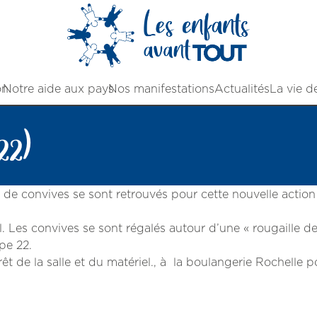
on
Notre aide aux pays
Nos manifestations
Actualités
La vie d
22)
de convives se sont retrouvés pour cette nouvelle action
l. Les convives se sont régalés autour d’une « rougaille d
ipe 22.
t de la salle et du matériel., à la boulangerie Rochelle 