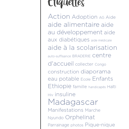
Étiquettes
Action
Adoption
Aide
AG
aide alimentaire
aide
au développement
aide
aux diabétiques
aide médicale
aide à la scolarisation
centre
BRADERIE
auto-suffisance
d'accueil
collecter
Congo
diaporama
construction
Enfants
eau potable
Ecole
Ethiopie
famille
Haïti
handicapés
insuline
Hiv
Madagascar
Manifestations
Marche
Orphelinat
Nyundo
Pique-nique
Parrainage
photos