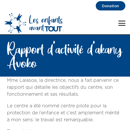
Donation
Rapport d’activité d’akany
Avoko
Mme Lalasoa, la directrice, nous a fait parvenir ce
rapport qui détaille les objectifs du centre, son
fonctionnement et ses résultats.
Le centre a été nommé centre pilote pour la
protection de l’enfance et c’est amplement mérité
à mon sens: le travail est remarquable.