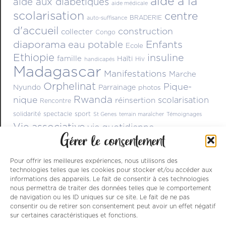
aide à la
aide aux diabétiques
aide médicale
scolarisation
centre
BRADERIE
auto-suffisance
d'accueil
construction
collecter
Congo
diaporama
Enfants
eau potable
Ecole
Ethiopie
insuline
famille
Haïti
Hiv
handicapés
Madagascar
Manifestations
Marche
Orphelinat
Pique-
Nyundo
Parrainage
photos
Rwanda
nique
scolarisation
réinsertion
Rencontre
solidarité
spectacle
sport
St Genes
terrain maraîcher
Témoignages
Vie associative
vie quotidienne
Gérer le consentement
Pour offrir les meilleures expériences, nous utilisons des
technologies telles que les cookies pour stocker et/ou accéder aux
informations des appareils. Le fait de consentir à ces technologies
nous permettra de traiter des données telles que le comportement
de navigation ou les ID uniques sur ce site. Le fait de ne pas
consentir ou de retirer son consentement peut avoir un effet négatif
sur certaines caractéristiques et fonctions.