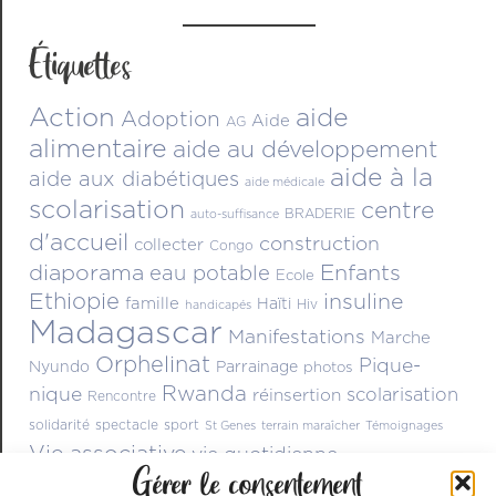
Étiquettes
Action
aide
Adoption
Aide
AG
alimentaire
aide au développement
aide à la
aide aux diabétiques
aide médicale
scolarisation
centre
BRADERIE
auto-suffisance
d'accueil
construction
collecter
Congo
diaporama
Enfants
eau potable
Ecole
Ethiopie
insuline
famille
Haïti
Hiv
handicapés
Madagascar
Manifestations
Marche
Orphelinat
Pique-
Nyundo
Parrainage
photos
Rwanda
nique
scolarisation
réinsertion
Rencontre
solidarité
spectacle
sport
St Genes
terrain maraîcher
Témoignages
Vie associative
vie quotidienne
Gérer le consentement