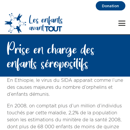
Donation
Prise en charge des
enfants séropositifs
En Ethiopie, le virus du SIDA apparait comme l’une
des causes majeures du nombre d’orphelins et
d’enfants démunis.
En 2008, on comptait plus d’un million d’individus
touchés par cette maladie, 2,2% de la population
selon les estimations du minitère de la santé 2008,
dont plus de 68 000 enfants de moins de quinze