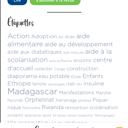
Lire
S’abonner à la revue
Étiquettes
Action
aide
Adoption
Aide
AG
alimentaire
aide au développement
aide à la
aide aux diabétiques
aide médicale
scolarisation
centre
BRADERIE
auto-suffisance
d'accueil
construction
collecter
Congo
diaporama
Enfants
eau potable
Ecole
Ethiopie
insuline
famille
Haïti
Hiv
handicapés
Madagascar
Manifestations
Marche
Orphelinat
Pique-
Nyundo
Parrainage
photos
Rwanda
nique
scolarisation
réinsertion
Rencontre
solidarité
spectacle
sport
St Genes
terrain maraîcher
Témoignages
Vie associative
vie quotidienne