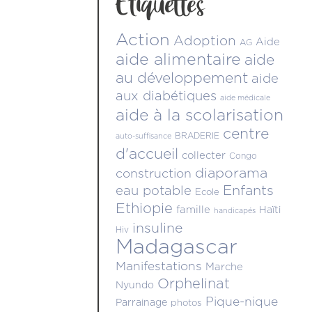
Étiquettes
Action
Adoption
Aide
AG
aide alimentaire
aide
au développement
aide
aux diabétiques
aide médicale
aide à la scolarisation
centre
BRADERIE
auto-suffisance
d'accueil
collecter
Congo
diaporama
construction
Enfants
eau potable
Ecole
Ethiopie
famille
Haïti
handicapés
insuline
Hiv
Madagascar
Manifestations
Marche
Orphelinat
Nyundo
Pique-nique
Parrainage
photos