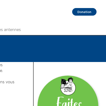
Donation
es antennes
es
e.
ions vous