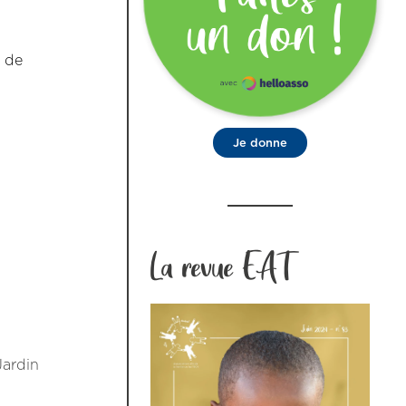
, de
Je donne
La revue EAT
Jardin