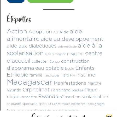
Étiquettes
Action
aide
Adoption
Aide
AG
alimentaire
aide au développement
aide à la
aide aux diabétiques
aide médicale
scolarisation
centre
BRADERIE
auto-suffisance
d'accueil
construction
collecter
Congo
diaporama
Enfants
eau potable
Ecole
Ethiopie
insuline
famille
Haïti
Hiv
handicapés
Madagascar
Manifestations
Marche
Orphelinat
Pique-
Nyundo
Parrainage
photos
Rwanda
nique
scolarisation
réinsertion
Rencontre
solidarité
spectacle
sport
St Genes
terrain maraîcher
Témoignages
Vie associative
vie quotidienne