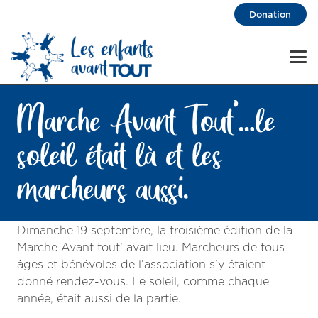
Donation
Marche Avant Tout’…le
soleil était là et les
marcheurs aussi.
Dimanche 19 septembre, la troisième édition de la
Marche Avant tout’ avait lieu. Marcheurs de tous
âges et bénévoles de l’association s’y étaient
donné rendez-vous. Le soleil, comme chaque
année, était aussi de la partie.