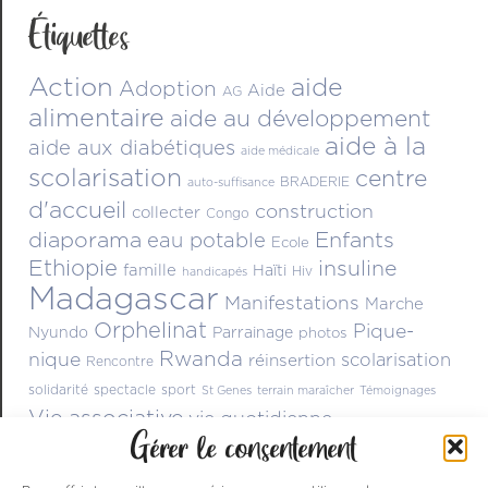
Étiquettes
Action
aide
Adoption
Aide
AG
alimentaire
aide au développement
aide à la
aide aux diabétiques
aide médicale
scolarisation
centre
BRADERIE
auto-suffisance
d'accueil
construction
collecter
Congo
diaporama
Enfants
eau potable
Ecole
Ethiopie
insuline
famille
Haïti
Hiv
handicapés
Madagascar
Manifestations
Marche
Orphelinat
Pique-
Nyundo
Parrainage
photos
Rwanda
nique
scolarisation
réinsertion
Rencontre
solidarité
spectacle
sport
St Genes
terrain maraîcher
Témoignages
Vie associative
vie quotidienne
Gérer le consentement