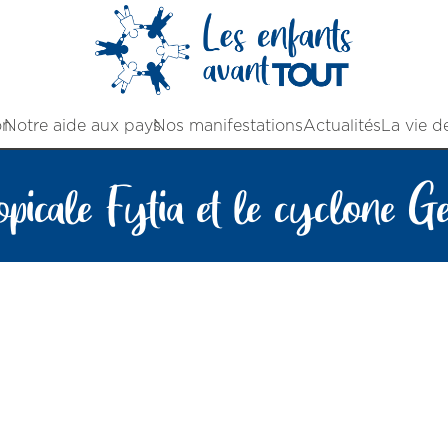
on
Notre aide aux pays
Nos manifestations
Actualités
La vie d
opicale Fytia et le cyclone G