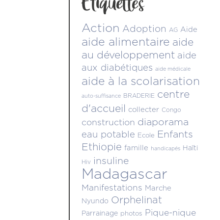
Étiquettes
Action
Adoption
Aide
AG
aide alimentaire
aide
au développement
aide
aux diabétiques
aide médicale
aide à la scolarisation
centre
BRADERIE
auto-suffisance
d'accueil
collecter
Congo
diaporama
construction
Enfants
eau potable
Ecole
Ethiopie
famille
Haïti
handicapés
insuline
Hiv
Madagascar
Manifestations
Marche
Orphelinat
Nyundo
Pique-nique
Parrainage
photos