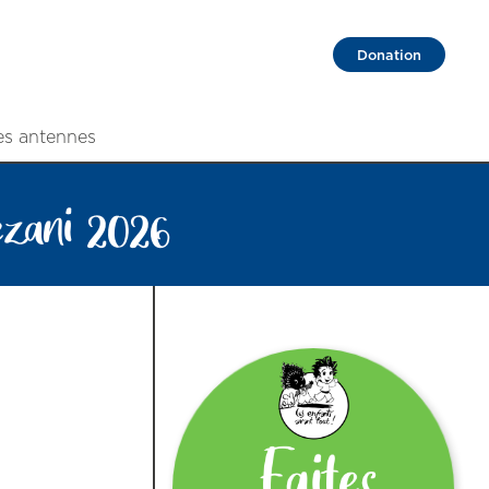
Donation
es antennes
ezani 2026