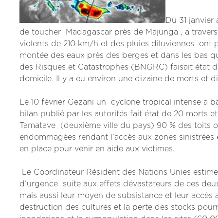
Du 31 janvier
de toucher Madagascar près de Majunga , a traversé 
violents de 210 km/h et des pluies diluviennes ont
montée des eaux près des berges et dans les bas quar
des Risques et Catastrophes (BNGRC) faisait état d
domicile. Il y a eu environ une dizaine de morts et di
Le 10 février Gezani un cyclone tropical intense a b
bilan publié par les autorités fait état de 20 morts e
Tamatave (deuxième ville du pays) 90 % des toits ont
endommagées rendant l’accès aux zones sinistrées e
en place pour venir en aide aux victimes.
Le Coordinateur Résident des Nations Unies estime
d’urgence suite aux effets dévastateurs de ces deux
mais aussi leur moyen de subsistance et leur accès aux
destruction des cultures et la perte des stocks pourr