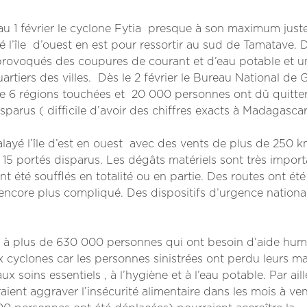
 au 1 février le cyclone Fytia presque à son maximum just
l’île d’ouest en est pour ressortir au sud de Tamatave. 
 provoqués des coupures de courant et d’eau potable et u
tiers des villes. Dès le 2 février le Bureau National de 
e 6 régions touchées et 20 000 personnes ont dû quitter
sparus ( difficile d’avoir des chiffres exacts à Madagascar
alayé l’île d’est en ouest avec des vents de plus de 250 k
t 15 portés disparus.
Les dégâts matériels sont très impor
 été soufflés en totalité ou en partie. Des routes ont été
ncore plus compliqué. Des dispositifs d’urgence nationa
 à plus de 630 000 personnes qui ont besoin d’aide huma
 cyclones car les personnes sinistrées ont perdu leurs m
 soins essentiels , à l’hygiène et à l’eau potable. Par aill
aient aggraver l’insécurité alimentaire dans les mois à veni