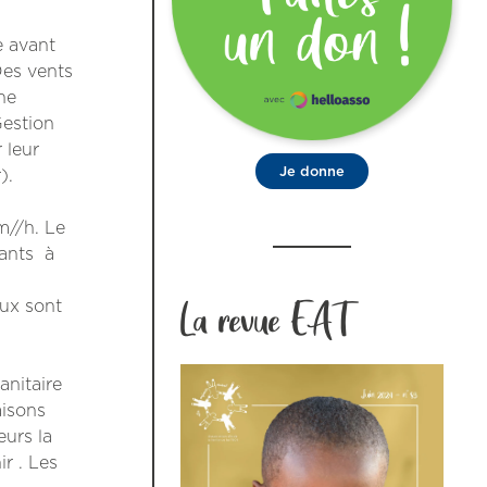
e avant
Des vents
ne
Gestion
 leur
Je donne
).
m//h. Le
tants à
La revue EAT
ux sont
nitaire
aisons
eurs la
r . Les