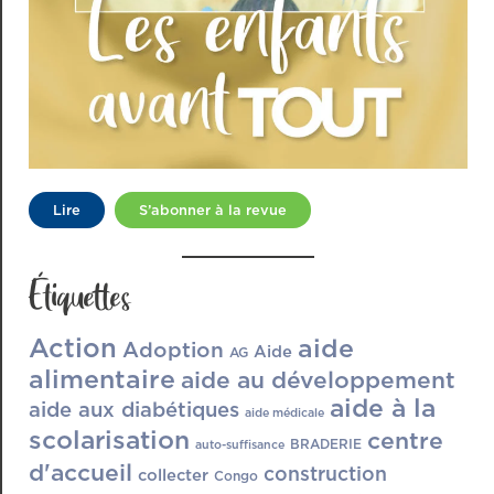
Lire
S’abonner à la revue
Étiquettes
Action
aide
Adoption
Aide
AG
alimentaire
aide au développement
aide à la
aide aux diabétiques
aide médicale
scolarisation
centre
BRADERIE
auto-suffisance
d'accueil
construction
collecter
Congo