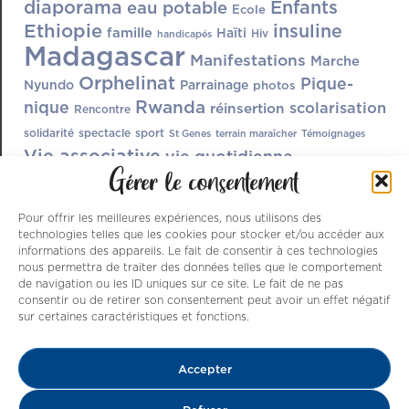
diaporama
Enfants
eau potable
Ecole
Ethiopie
insuline
famille
Haïti
Hiv
handicapés
Madagascar
Manifestations
Marche
Orphelinat
Pique-
Nyundo
Parrainage
photos
Rwanda
nique
scolarisation
réinsertion
Rencontre
solidarité
spectacle
sport
St Genes
terrain maraîcher
Témoignages
Vie associative
vie quotidienne
Gérer le consentement
Pour offrir les meilleures expériences, nous utilisons des
technologies telles que les cookies pour stocker et/ou accéder aux
informations des appareils. Le fait de consentir à ces technologies
nous permettra de traiter des données telles que le comportement
de navigation ou les ID uniques sur ce site. Le fait de ne pas
consentir ou de retirer son consentement peut avoir un effet négatif
sur certaines caractéristiques et fonctions.
Nos ressources sont issues de dons , de
Accepter
parrainages et du dynamisme des nombreux
bénévoles qui s’activent à améliorer le