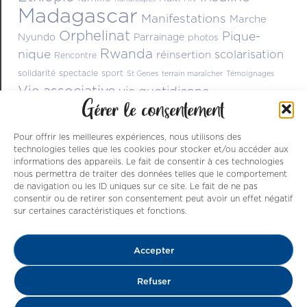
Madagascar
Manifestations
Marche
Orphelinat
Pique-
Nyundo
Parrainage
photos
Rwanda
nique
scolarisation
réinsertion
Rencontre
solidarité
spectacle
sport
St Genes
terrain maraîcher
Témoignages
Vie associative
vie quotidienne
Gérer le consentement
Pour offrir les meilleures expériences, nous utilisons des
technologies telles que les cookies pour stocker et/ou accéder aux
informations des appareils. Le fait de consentir à ces technologies
nous permettra de traiter des données telles que le comportement
de navigation ou les ID uniques sur ce site. Le fait de ne pas
consentir ou de retirer son consentement peut avoir un effet négatif
sur certaines caractéristiques et fonctions.
Nos ressources sont issues de dons , de
Accepter
parrainages et du dynamisme des nombreux
bénévoles qui s’activent à améliorer le
Refuser
quotidien d’enfants, par le bais des diverses