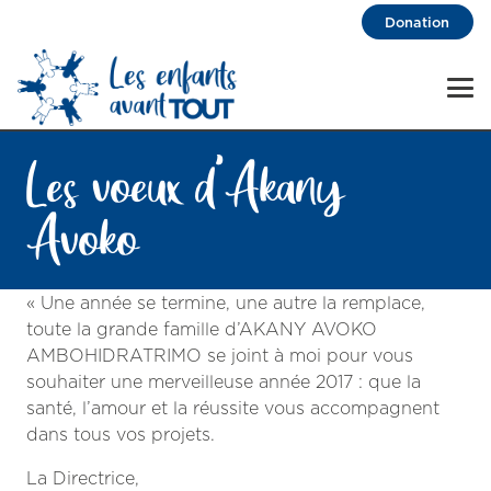
Donation
Les voeux d’Akany
Avoko
« Une année se termine, une autre la remplace,
toute la grande famille d’AKANY AVOKO
AMBOHIDRATRIMO se joint à moi pour vous
souhaiter une merveilleuse année 2017 : que la
santé, l’amour et la réussite vous accompagnent
dans tous vos projets.
La Directrice,