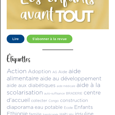
Lire
S’abonner à la revue
Étiquettes
Action
aide
Adoption
Aide
AG
alimentaire
aide au développement
aide à la
aide aux diabétiques
aide médicale
scolarisation
centre
BRADERIE
auto-suffisance
d'accueil
construction
collecter
Congo
diaporama
Enfants
eau potable
Ecole
Ethiopie
insuline
famille
Haïti
Hiv
handicapés