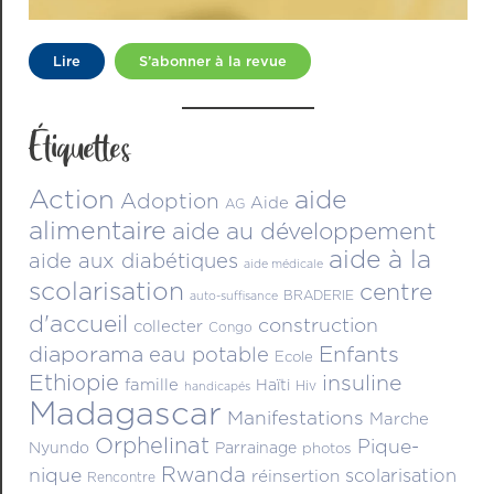
Lire
S’abonner à la revue
Étiquettes
Action
aide
Adoption
Aide
AG
alimentaire
aide au développement
aide à la
aide aux diabétiques
aide médicale
scolarisation
centre
BRADERIE
auto-suffisance
d'accueil
construction
collecter
Congo
diaporama
Enfants
eau potable
Ecole
Ethiopie
insuline
famille
Haïti
Hiv
handicapés
Madagascar
Manifestations
Marche
Orphelinat
Pique-
Nyundo
Parrainage
photos
Rwanda
nique
scolarisation
réinsertion
Rencontre