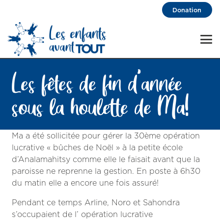
Donation
Les fêtes de fin d’année
sous la houlette de Ma!
Ma a été sollicitée pour gérer la 30ème opération
lucrative « bûches de Noël » à la petite école
d’Analamahitsy comme elle le faisait avant que la
paroisse ne reprenne la gestion. En poste à 6h30
du matin elle a encore une fois assuré!
Pendant ce temps Arline, Noro et Sahondra
s’occupaient de l’ opération lucrative