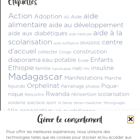
Étiquettes
Action
aide
Adoption
Aide
AG
alimentaire
aide au développement
aide à la
aide aux diabétiques
aide médicale
scolarisation
centre
BRADERIE
auto-suffisance
d'accueil
construction
collecter
Congo
diaporama
Enfants
eau potable
Ecole
Ethiopie
insuline
famille
Haïti
Hiv
handicapés
Madagascar
Manifestations
Marche
Orphelinat
Pique-
Nyundo
Parrainage
photos
Rwanda
nique
scolarisation
réinsertion
Rencontre
solidarité
spectacle
sport
St Genes
terrain maraîcher
Témoignages
Vie associative
vie quotidienne
Gérer le consentement
Pour offrir les meilleures expériences, nous utilisons des
technologies telles que les cookies pour stocker et/ou accéder aux