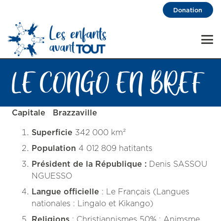
Donation
LE CONGO EN BREF
Capitale Brazzaville
Superficie
342 000 km²
Population
4 012 809 hatitants
Président de la République :
Denis SASSOU
NGUESSO
Langue officielle
: Le Français (Langues
nationales : Lingalo et Kikango)
Religions
: Christiannismes 50% ; Animsme