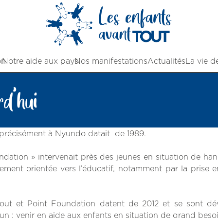
on
Notre aide aux pays
Nos manifestations
Actualités
La vie d
d’hui
 précisément à Nyundo datait de 1989.
dation » intervenait près des jeunes en situation de ha
alement orientée vers l’éducatif, notamment par la prise 
out et Point Foundation datent de 2012 et se sont dé
n : venir en aide aux enfants en situation de grand besoi