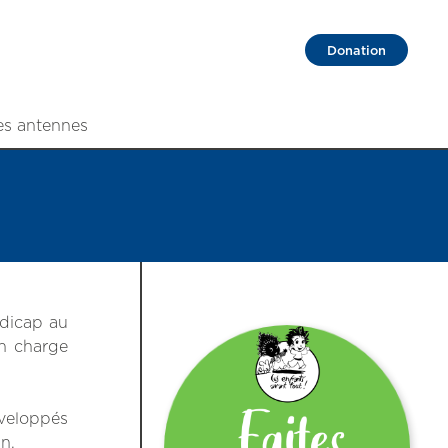
Donation
es antennes
ndicap au
en charge
veloppés
n.