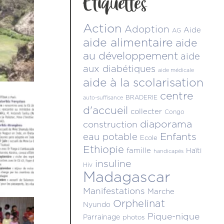
Étiquettes
Action
Adoption
Aide
AG
aide alimentaire
aide
au développement
aide
aux diabétiques
aide médicale
aide à la scolarisation
centre
BRADERIE
auto-suffisance
d'accueil
collecter
Congo
diaporama
construction
Enfants
eau potable
Ecole
Ethiopie
famille
Haïti
handicapés
insuline
Hiv
Madagascar
Manifestations
Marche
Orphelinat
Nyundo
Pique-nique
Parrainage
photos