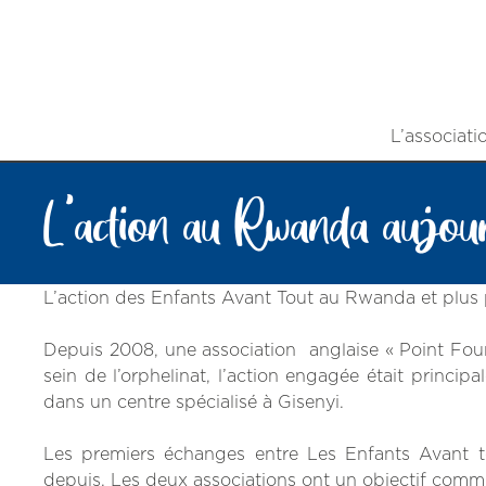
L’associati
L’action au Rwanda aujour
L’action des Enfants Avant Tout au Rwanda et plus
Depuis 2008, une association anglaise « Point Foun
sein de l’orphelinat, l’action engagée était princip
dans un centre spécialisé à Gisenyi.
Les premiers échanges entre Les Enfants Avant t
depuis. Les deux associations ont un objectif commu