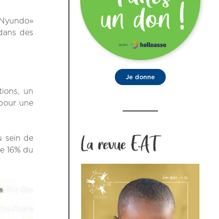
e Nyundo»
 dans des
Je donne
tions, un
 pour une
La revue EAT
u sein de
te 16% du