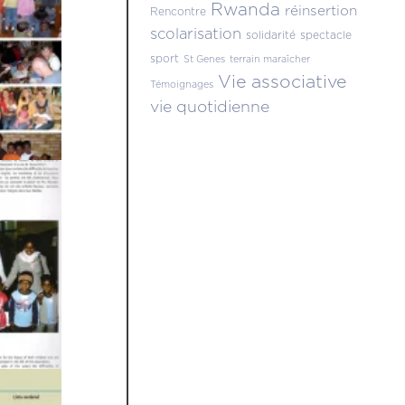
Rwanda
réinsertion
Rencontre
scolarisation
solidarité
spectacle
sport
St Genes
terrain maraîcher
Vie associative
Témoignages
vie quotidienne