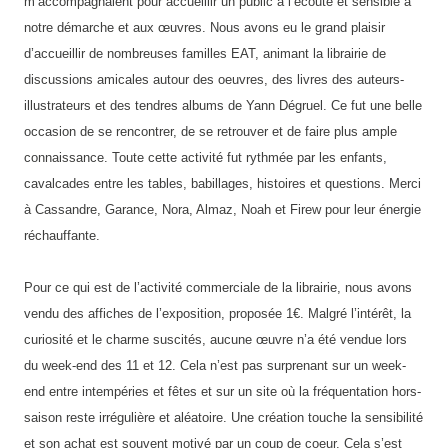
m’accompagnaient pour accueillir un public à l’écoute et sensible à
notre démarche et aux œuvres. Nous avons eu le grand plaisir
d’accueillir de nombreuses familles EAT, animant la librairie de
discussions amicales autour des oeuvres, des livres des auteurs-
illustrateurs et des tendres albums de Yann Dégruel. Ce fut une belle
occasion de se rencontrer, de se retrouver et de faire plus ample
connaissance. Toute cette activité fut rythmée par les enfants,
cavalcades entre les tables, babillages, histoires et questions. Merci
à Cassandre, Garance, Nora, Almaz, Noah et Firew pour leur énergie
réchauffante.
Pour ce qui est de l’activité commerciale de la librairie, nous avons
vendu des affiches de l’exposition, proposée 1€. Malgré l’intérêt, la
curiosité et le charme suscités, aucune œuvre n’a été vendue lors
du week-end des 11 et 12. Cela n’est pas surprenant sur un week-
end entre intempéries et fêtes et sur un site où la fréquentation hors-
saison reste irrégulière et aléatoire. Une création touche la sensibilité
et son achat est souvent motivé par un coup de coeur. Cela s’est