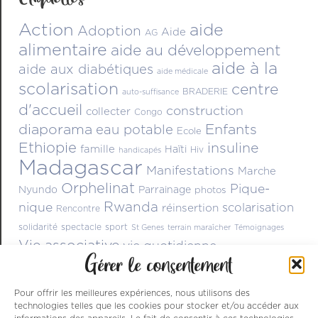
Action
aide
Adoption
Aide
AG
alimentaire
aide au développement
aide à la
aide aux diabétiques
aide médicale
scolarisation
centre
BRADERIE
auto-suffisance
d'accueil
construction
collecter
Congo
diaporama
Enfants
eau potable
Ecole
Ethiopie
insuline
famille
Haïti
Hiv
handicapés
Madagascar
Manifestations
Marche
Orphelinat
Pique-
Nyundo
Parrainage
photos
Rwanda
nique
scolarisation
réinsertion
Rencontre
solidarité
spectacle
sport
St Genes
terrain maraîcher
Témoignages
Vie associative
vie quotidienne
Gérer le consentement
Pour offrir les meilleures expériences, nous utilisons des
technologies telles que les cookies pour stocker et/ou accéder aux