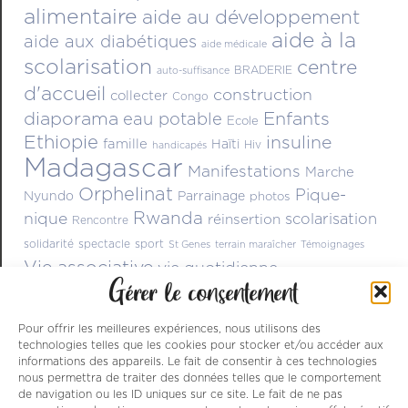
alimentaire
aide au développement
aide à la
aide aux diabétiques
aide médicale
scolarisation
centre
BRADERIE
auto-suffisance
d'accueil
construction
collecter
Congo
diaporama
Enfants
eau potable
Ecole
Ethiopie
insuline
famille
Haïti
Hiv
handicapés
Madagascar
Manifestations
Marche
Orphelinat
Pique-
Nyundo
Parrainage
photos
Rwanda
nique
scolarisation
réinsertion
Rencontre
solidarité
spectacle
sport
St Genes
terrain maraîcher
Témoignages
Vie associative
vie quotidienne
Gérer le consentement
Pour offrir les meilleures expériences, nous utilisons des
technologies telles que les cookies pour stocker et/ou accéder aux
informations des appareils. Le fait de consentir à ces technologies
nous permettra de traiter des données telles que le comportement
de navigation ou les ID uniques sur ce site. Le fait de ne pas