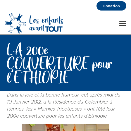
Donation
LA 200e
COUVERTURE pour
l’ETHIOPIE
Dans la joie et la bonne humeur, cet après midi du
10 Janvier 2012, à la Résidence du Colombier à
Rennes, les « Mamies Tricoteuses » ont fêté leur
200e
couverture pour les enfants d’Ethiopie.