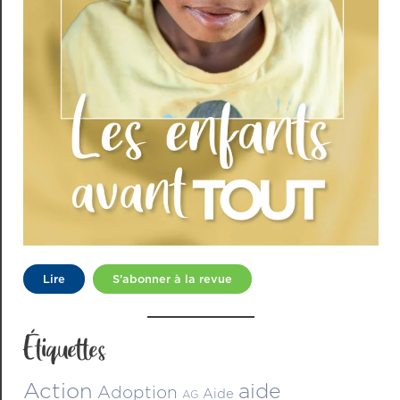
Lire
S’abonner à la revue
Étiquettes
Action
aide
Adoption
Aide
AG