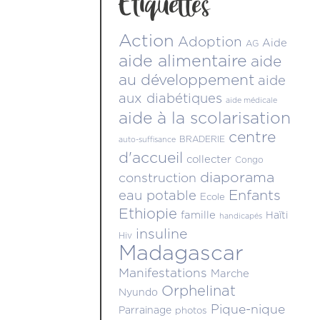
Étiquettes
Action
Adoption
Aide
AG
aide alimentaire
aide
au développement
aide
aux diabétiques
aide médicale
aide à la scolarisation
centre
BRADERIE
auto-suffisance
d'accueil
collecter
Congo
diaporama
construction
Enfants
eau potable
Ecole
Ethiopie
famille
Haïti
handicapés
insuline
Hiv
Madagascar
Manifestations
Marche
Orphelinat
Nyundo
Pique-nique
Parrainage
photos