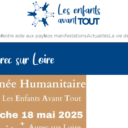
on
Notre aide aux pays
Nos manifestations
Actualités
La vie d
ec sur Loire