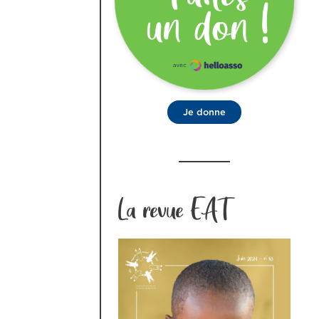
Je donne
La revue EAT