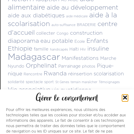
alimentaire
aide au développement
aide à la
aide aux diabétiques
aide médicale
scolarisation
centre
BRADERIE
auto-suffisance
d'accueil
construction
collecter
Congo
diaporama
Enfants
eau potable
Ecole
Ethiopie
insuline
famille
Haïti
Hiv
handicapés
Madagascar
Manifestations
Marche
Orphelinat
Pique-
Nyundo
Parrainage
photos
Rwanda
nique
scolarisation
réinsertion
Rencontre
solidarité
spectacle
sport
St Genes
terrain maraîcher
Témoignages
Vie associative
vie quotidienne
Gérer le consentement
Pour offrir les meilleures expériences, nous utilisons des
technologies telles que les cookies pour stocker et/ou accéder aux
informations des appareils. Le fait de consentir à ces technologies
nous permettra de traiter des données telles que le comportement
de navigation ou les ID uniques sur ce site. Le fait de ne pas