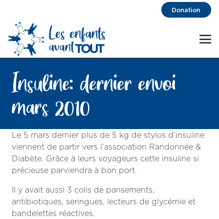
Donation
Insuline: dernier envoi
mars 2010
Le 5 mars dernier plus de 5 kg de stylos d’insuline
viennent de partir vers l’association Randonnée &
Diabète. Grâce à leurs voyageurs cette insuline si
précieuse parviendra à bon port.
Il y avait aussi 3 colis de pansements,
antibiotiques, seringues, lecteurs de glycémie et
bandelettes réactives.