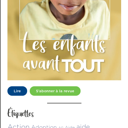
Lire
S’abonner à la revue
Étiquettes
Action
aide
Adoption
Aide
AG