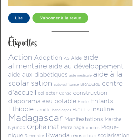
Lire
S’abonner à la revue
Étiquettes
Action
aide
Adoption
Aide
AG
alimentaire
aide au développement
aide à la
aide aux diabétiques
aide médicale
scolarisation
centre
BRADERIE
auto-suffisance
d'accueil
construction
collecter
Congo
diaporama
Enfants
eau potable
Ecole
Ethiopie
insuline
famille
Haïti
Hiv
handicapés
Madagascar
Manifestations
Marche
Orphelinat
Pique-
Nyundo
Parrainage
photos
Rwanda
nique
scolarisation
réinsertion
Rencontre