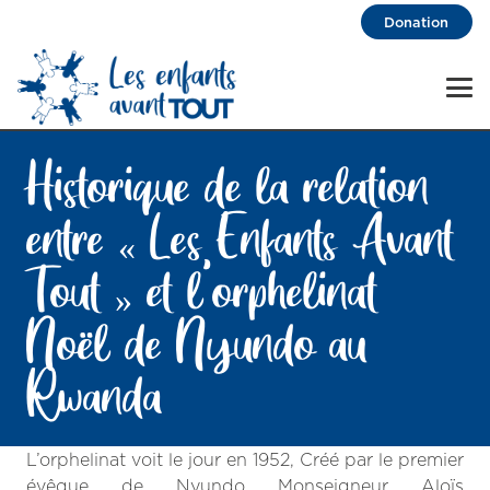
Donation
Historique de la relation
entre « Les Enfants Avant
Tout » et l’orphelinat
Noël de Nyundo au
Rwanda
L’orphelinat voit le jour en 1952, Créé par le premier
évêque de Nyundo Monseigneur Aloïs