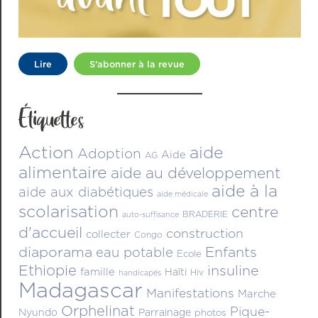
Lire
S’abonner à la revue
Étiquettes
Action
aide
Adoption
Aide
AG
alimentaire
aide au développement
aide à la
aide aux diabétiques
aide médicale
scolarisation
centre
BRADERIE
auto-suffisance
d'accueil
construction
collecter
Congo
diaporama
Enfants
eau potable
Ecole
Ethiopie
insuline
famille
Haïti
Hiv
handicapés
Madagascar
Manifestations
Marche
Orphelinat
Pique-
Nyundo
Parrainage
photos