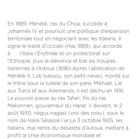
En 1889, Ménélik, ras du Choa, succède à
Johannès IV et poursuit une politique d’expansion
territoriale tout en négociant avec les Italiens. Il
signe le traité d’Uccialli (mai 1889), qui accorde
à l’Italie l’Erythrée et un protectorat sur
l’Ethiopie, puis le dénonce et bat les troupes
italiennes à l’Adoua (1896).Après l’abdication de
Ménélik II, Lidj Iyassou, son petit-neveu, monte sur
le trône sous la tutelle de son père, Mikhaël. Lié
aux Turcs et aux Allemands, il est déchu en 1916.
Le pouvoir passe au ras Tafari, fils du ras
Makonnen, gouverneur du Harar: il devient, le 2
août 1930, négus nagast («roi des rois»), sous le
nom de Hailé Sélassié I
er
.
Le 3 octobre 1935, les
Italiens, mal remis du désastre d’Adoua, mettant à
profit la crise économique mondiale et