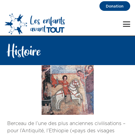
Donation
Histoire
Berceau de l’une des plus anciennes civilisations –
pour l’Antiquité, l’Ethiopie («pays des visages