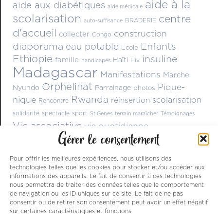
aide à la
aide aux diabétiques
aide médicale
scolarisation
centre
BRADERIE
auto-suffisance
d'accueil
construction
collecter
Congo
diaporama
Enfants
eau potable
Ecole
Ethiopie
insuline
famille
Haïti
Hiv
handicapés
Madagascar
Manifestations
Marche
Orphelinat
Pique-
Nyundo
Parrainage
photos
Rwanda
nique
scolarisation
réinsertion
Rencontre
solidarité
spectacle
sport
St Genes
terrain maraîcher
Témoignages
Vie associative
vie quotidienne
Gérer le consentement
Pour offrir les meilleures expériences, nous utilisons des
technologies telles que les cookies pour stocker et/ou accéder aux
informations des appareils. Le fait de consentir à ces technologies
nous permettra de traiter des données telles que le comportement
de navigation ou les ID uniques sur ce site. Le fait de ne pas
consentir ou de retirer son consentement peut avoir un effet négatif
sur certaines caractéristiques et fonctions.