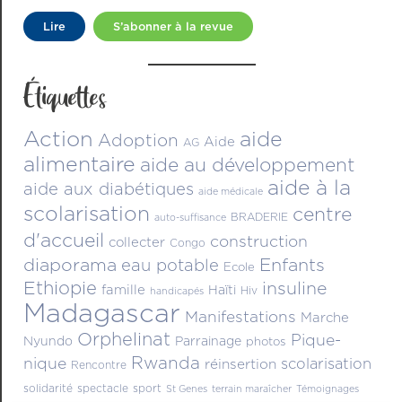
Lire
S’abonner à la revue
Étiquettes
Action
aide
Adoption
Aide
AG
alimentaire
aide au développement
aide à la
aide aux diabétiques
aide médicale
scolarisation
centre
BRADERIE
auto-suffisance
d'accueil
construction
collecter
Congo
diaporama
Enfants
eau potable
Ecole
Ethiopie
insuline
famille
Haïti
Hiv
handicapés
Madagascar
Manifestations
Marche
Orphelinat
Pique-
Nyundo
Parrainage
photos
Rwanda
nique
scolarisation
réinsertion
Rencontre
solidarité
spectacle
sport
St Genes
terrain maraîcher
Témoignages