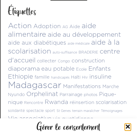
Étiquettes
Action
aide
Adoption
Aide
AG
alimentaire
aide au développement
aide à la
aide aux diabétiques
aide médicale
scolarisation
centre
BRADERIE
auto-suffisance
d'accueil
construction
collecter
Congo
diaporama
Enfants
eau potable
Ecole
Ethiopie
insuline
famille
Haïti
Hiv
handicapés
Madagascar
Manifestations
Marche
Orphelinat
Pique-
Nyundo
Parrainage
photos
Rwanda
nique
scolarisation
réinsertion
Rencontre
solidarité
spectacle
sport
St Genes
terrain maraîcher
Témoignages
Vie associative
vie quotidienne
Gérer le consentement