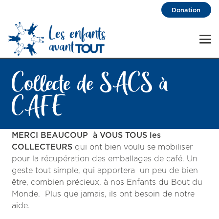
Donation
Collecte de SACS à
CAFE
MERCI BEAUCOUP à VOUS TOUS les
COLLECTEURS
qui ont bien voulu se mobiliser
pour la récupération des emballages de café. Un
geste tout simple, qui apportera un peu de bien
être, combien précieux, à nos Enfants du Bout du
Monde. Plus que jamais, ils ont besoin de notre
aide.