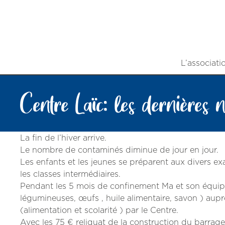
L’associati
Centre Laïc: les dernières 
La fin de l’hiver arrive.
Le nombre de contaminés diminue de jour en jour.
Les enfants et les jeunes se préparent aux divers e
les classes intermédiaires.
Pendant les 5 mois de confinement Ma et son équipe o
légumineuses, œufs , huile alimentaire, savon ) aupr
(alimentation et scolarité ) par le Centre.
Avec les 75 € reliquat de la construction du barrag