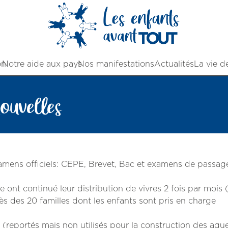
on
Notre aide aux pays
Nos manifestations
Actualités
La vie d
nouvelles
xamens officiels: CEPE, Brevet, Bac et examens de passag
nt continué leur distribution de vivres 2 fois par mois (r
ès des 20 familles dont les enfants sont pris en charge
e (reportés mais non utilisés pour la construction des aq