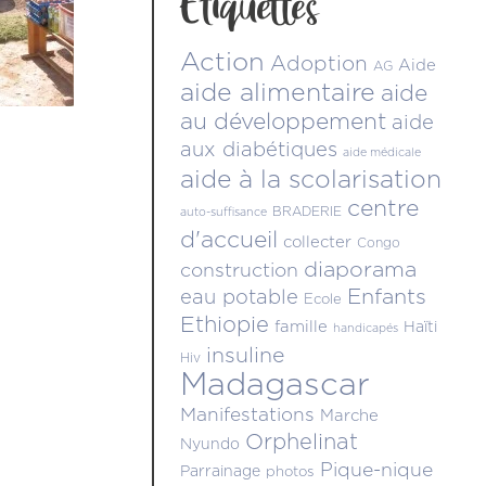
Étiquettes
Action
Adoption
Aide
AG
aide alimentaire
aide
au développement
aide
aux diabétiques
aide médicale
aide à la scolarisation
centre
BRADERIE
auto-suffisance
d'accueil
collecter
Congo
diaporama
construction
Enfants
eau potable
Ecole
Ethiopie
famille
Haïti
handicapés
insuline
Hiv
Madagascar
Manifestations
Marche
Orphelinat
Nyundo
Pique-nique
Parrainage
photos