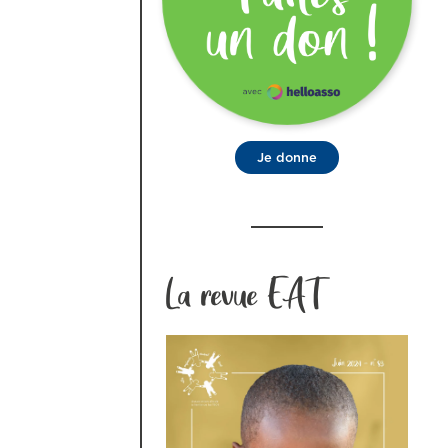
Je donne
La revue EAT