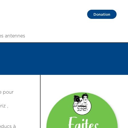
Donation
es antennes
e pour
iz ,
ueducs à