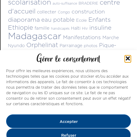
scolarisation
centre
BRADERIE
auto-suffisance
d'accueil
construction
collecter
Congo
diaporama
Enfants
eau potable
Ecole
Ethiopie
insuline
famille
Haïti
Hiv
handicapés
Madagascar
Manifestations
Marche
Orphelinat
Pique-
Nyundo
Parrainage
photos
Rwanda
nique
scolarisation
réinsertion
Rencontre
Gérer le consentement
solidarité
spectacle
sport
St Genes
terrain maraîcher
Témoignages
Vie associative
vie quotidienne
Pour offrir les meilleures expériences, nous utilisons des
technologies telles que les cookies pour stocker et/ou accéder aux
informations des appareils. Le fait de consentir à ces technologies
nous permettra de traiter des données telles que le comportement
de navigation ou les ID uniques sur ce site. Le fait de ne pas
consentir ou de retirer son consentement peut avoir un effet négatif
sur certaines caractéristiques et fonctions.
Nos ressources sont issues de dons , de
Accepter
parrainages et du dynamisme des nombreux
bénévoles qui s’activent à améliorer le
Refuser