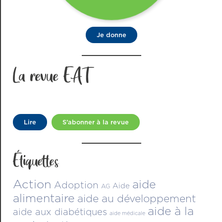
Je donne
La revue EAT
Lire
S’abonner à la revue
Étiquettes
Action
aide
Adoption
Aide
AG
alimentaire
aide au développement
aide à la
aide aux diabétiques
aide médicale