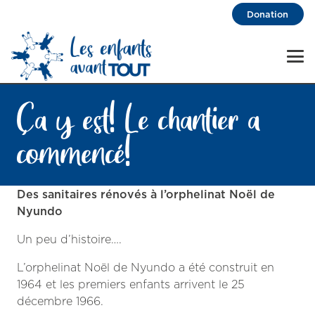
Donation
Ça y est! Le chantier a
commencé!
Des sanitaires rénovés à l’orphelinat Noël de
Nyundo
Un peu d’histoire….
L’orphelinat Noël de Nyundo a été construit en
1964 et les premiers enfants arrivent le 25
décembre 1966.