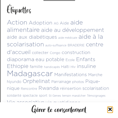
Étiquettes
Action
aide
Adoption
Aide
AG
alimentaire
aide au développement
aide à la
aide aux diabétiques
aide médicale
scolarisation
centre
BRADERIE
auto-suffisance
d'accueil
construction
collecter
Congo
diaporama
Enfants
eau potable
Ecole
Ethiopie
insuline
famille
Haïti
Hiv
handicapés
Madagascar
Manifestations
Marche
Orphelinat
Pique-
Nyundo
Parrainage
photos
Rwanda
nique
scolarisation
réinsertion
Rencontre
solidarité
spectacle
sport
St Genes
terrain maraîcher
Témoignages
Vie associative
vie quotidienne
Gérer le consentement