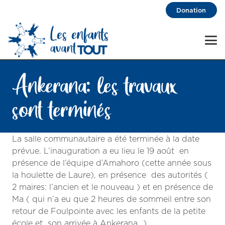
Donation
Ankerana: les travaux
sont terminés
La salle communautaire a été terminée à la date
prévue. L’inauguration a eu lieu le 19 août en
présence de l’équipe d’Amahoro (cette année sous
la houlette de Laure), en présence des autorités (
2 maires: l’ancien et le nouveau ) et en présence de
Ma ( qui n’a eu que 2 heures de sommeil entre son
retour de Foulpointe avec les enfants de la petite
école et son arrivée à Ankerana…).