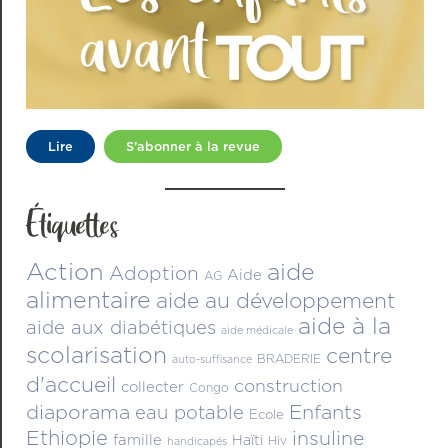
Lire
S’abonner à la revue
Étiquettes
Action
aide
Adoption
Aide
AG
alimentaire
aide au développement
aide à la
aide aux diabétiques
aide médicale
scolarisation
centre
BRADERIE
auto-suffisance
d'accueil
construction
collecter
Congo
diaporama
Enfants
eau potable
Ecole
Ethiopie
insuline
famille
Haïti
Hiv
handicapés