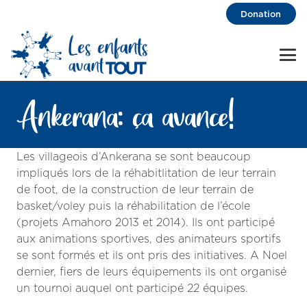
Donation
Ankerana: ça avance!
Les villageois d’Ankerana se sont beaucoup
impliqués lors de la réhabitlitation de leur terrain
de foot, de la construction de leur terrain de
basket/voley puis la réhabilitation de l’école
(projets Amahoro 2013 et 2014). Ils ont participé
aux animations sportives, des animateurs sportifs
se sont formés et ils ont pris des initiatives. A Noel
dernier, fiers de leurs équipements ils ont organisé
un tournoi auquel ont participé 22 équipes.