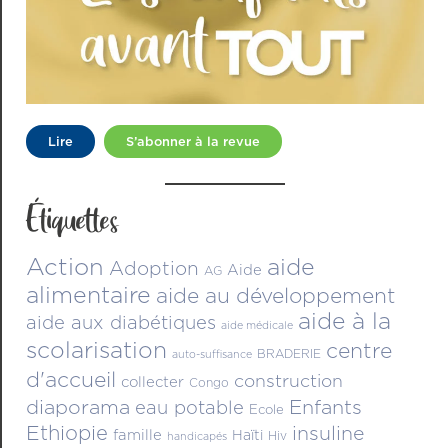
Lire
S’abonner à la revue
Étiquettes
Action
aide
Adoption
Aide
AG
alimentaire
aide au développement
aide à la
aide aux diabétiques
aide médicale
scolarisation
centre
BRADERIE
auto-suffisance
d'accueil
construction
collecter
Congo
diaporama
Enfants
eau potable
Ecole
Ethiopie
insuline
famille
Haïti
Hiv
handicapés