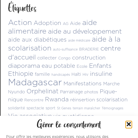
Étiquettes
Action
aide
Adoption
Aide
AG
alimentaire
aide au développement
aide à la
aide aux diabétiques
aide médicale
scolarisation
centre
BRADERIE
auto-suffisance
d'accueil
construction
collecter
Congo
diaporama
Enfants
eau potable
Ecole
Ethiopie
insuline
famille
Haïti
Hiv
handicapés
Madagascar
Manifestations
Marche
Orphelinat
Pique-
Nyundo
Parrainage
photos
Rwanda
nique
scolarisation
réinsertion
Rencontre
solidarité
spectacle
sport
St Genes
terrain maraîcher
Témoignages
Vie associative
vie quotidienne
Gérer le consentement
Pour offrir les meilleures expériences, nous utilisons des