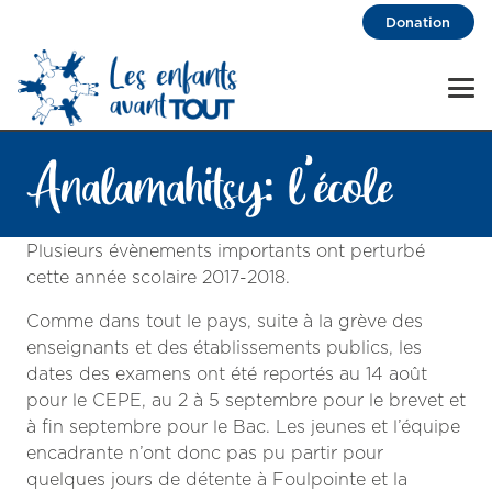
Donation
Analamahitsy: l’école
Plusieurs évènements importants ont perturbé
cette année scolaire 2017-2018.
Comme dans tout le pays, suite à la grève des
enseignants et des établissements publics, les
dates des examens ont été reportés au 14 août
pour le CEPE, au 2 à 5 septembre pour le brevet et
à fin septembre pour le Bac. Les jeunes et l’équipe
encadrante n’ont donc pas pu partir pour
quelques jours de détente à Foulpointe et la