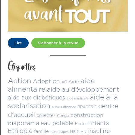
Lire
S’abonner à la revue
Étiquettes
Action
aide
Adoption
Aide
AG
alimentaire
aide au développement
aide à la
aide aux diabétiques
aide médicale
scolarisation
centre
BRADERIE
auto-suffisance
d'accueil
construction
collecter
Congo
diaporama
Enfants
eau potable
Ecole
Ethiopie
insuline
famille
Haïti
Hiv
handicapés