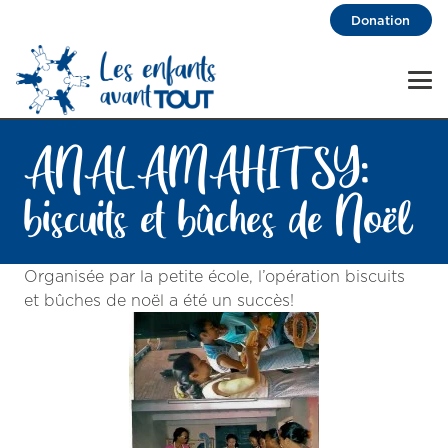
Donation
ANALAMAHITSY:
biscuits et bûches de Noël
Organisée par la petite école, l’opération biscuits
et bûches de noël a été un succès!