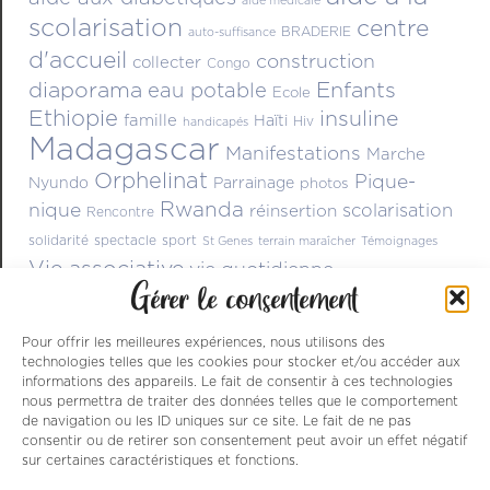
aide médicale
scolarisation
centre
BRADERIE
auto-suffisance
d'accueil
construction
collecter
Congo
diaporama
Enfants
eau potable
Ecole
Ethiopie
insuline
famille
Haïti
Hiv
handicapés
Madagascar
Manifestations
Marche
Orphelinat
Pique-
Nyundo
Parrainage
photos
Rwanda
nique
scolarisation
réinsertion
Rencontre
solidarité
spectacle
sport
St Genes
terrain maraîcher
Témoignages
Vie associative
vie quotidienne
Gérer le consentement
Pour offrir les meilleures expériences, nous utilisons des
technologies telles que les cookies pour stocker et/ou accéder aux
informations des appareils. Le fait de consentir à ces technologies
nous permettra de traiter des données telles que le comportement
de navigation ou les ID uniques sur ce site. Le fait de ne pas
consentir ou de retirer son consentement peut avoir un effet négatif
sur certaines caractéristiques et fonctions.