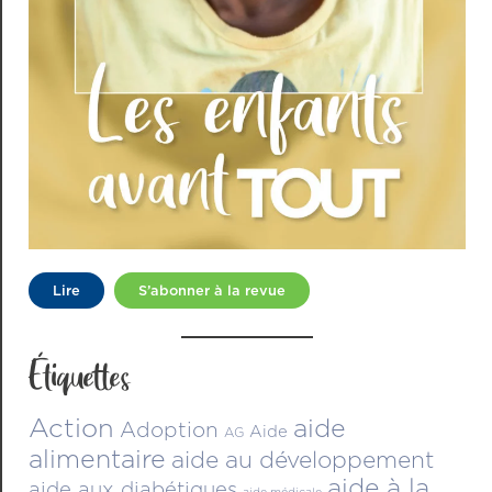
Lire
S’abonner à la revue
Étiquettes
Action
aide
Adoption
Aide
AG
alimentaire
aide au développement
aide à la
aide aux diabétiques