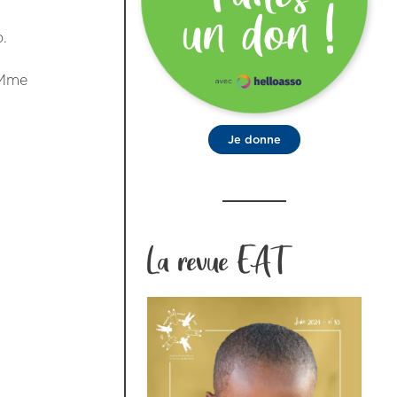
.
 Mme
Je donne
La revue EAT