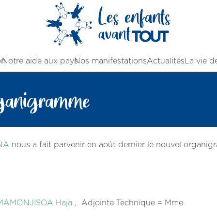
on
Notre aide aux pays
Nos manifestations
Actualités
La vie d
ganigramme
NA
nous a fait parvenir en août dernier le nouvel organi
MAMONJISOA Haja
, Adjointe Technique = Mme