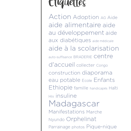
Étiquettes
Action
Adoption
Aide
AG
aide alimentaire
aide
au développement
aide
aux diabétiques
aide médicale
aide à la scolarisation
centre
BRADERIE
auto-suffisance
d'accueil
collecter
Congo
diaporama
construction
Enfants
eau potable
Ecole
Ethiopie
famille
Haïti
handicapés
insuline
Hiv
Madagascar
Manifestations
Marche
Orphelinat
Nyundo
Pique-nique
Parrainage
photos