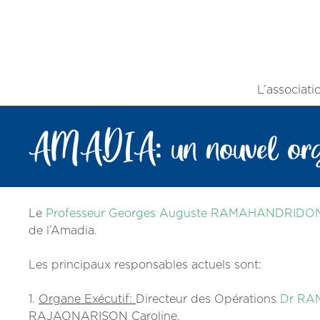
L’associati
AMADIA: un nouvel or
Le
Professeur Georges Auguste RAMAHANDRIDO
de l’Amadia.
Les principaux responsables actuels sont:
1.
Organe Exécutif:
Directeur des Opérations
Dr RA
RAJAONARISON Caroline.