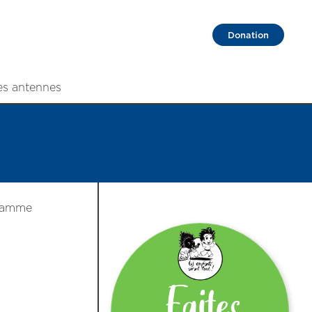
Donation
es antennes
gramme